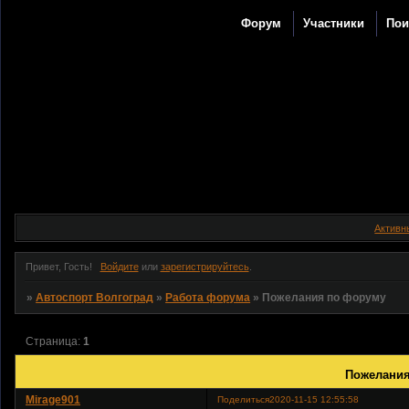
Форум
Участники
Пои
Активн
Привет, Гость!
Войдите
или
зарегистрируйтесь
.
»
Автоспорт Волгоград
»
Работа форума
»
Пожелания по форуму
Страница:
1
Пожелания
Mirage901
Поделиться
2020-11-15 12:55:58