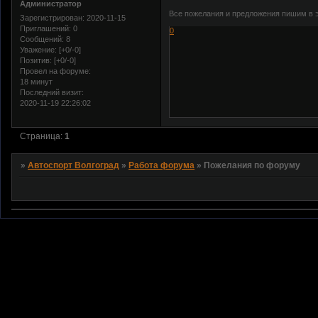
Администратор
Все пожелания и предложения пишим в э
Зарегистрирован
: 2020-11-15
Приглашений:
0
0
Сообщений:
8
Уважение:
[+0/-0]
Позитив:
[+0/-0]
Провел на форуме:
18 минут
Последний визит:
2020-11-19 22:26:02
Страница:
1
»
Автоспорт Волгоград
»
Работа форума
»
Пожелания по форуму