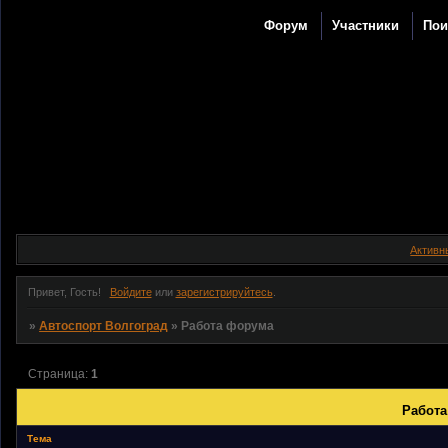
Форум
Участники
Пои
Активн
Привет, Гость!
Войдите
или
зарегистрируйтесь
.
»
Автоспорт Волгоград
»
Работа форума
Страница:
1
Работа
Тема