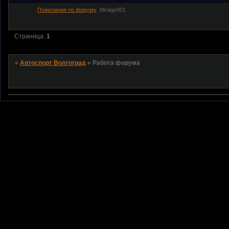
Пожелания по форуму
Mirage901
Страница:
1
»
Автоспорт Волгоград
»
Работа форума